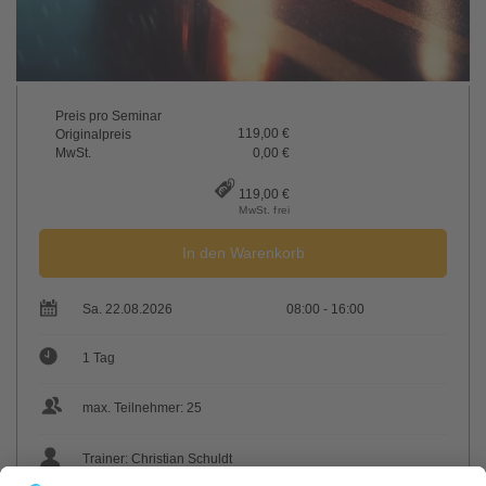
Preis pro Seminar
119,00 €
Originalpreis
MwSt.
0,00 €
119,00 €
MwSt. frei
In den Warenkorb
Sa. 22.08.2026
08:00 - 16:00
1 Tag
max. Teilnehmer: 25
Trainer: Christian Schuldt