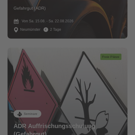
Gefahrgut (ADR)
Von Sa. 15.08. - Sa. 22.08.2026
Neumünster
2 Tage
Freie Plätze
Seminare
ADR Auffrischungsschulung
(Gefahrgut)