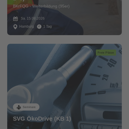
BKrFQG - Weiterbildung (95er)
Sa. 15.08.2026
Hamburg
1 Tag
Freie Plätze
Seminare
SVG ÖkoDrive (KB 1)