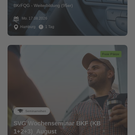
BKrFQG - Weiterbildung (95er)
Mo. 17.08.2026
Hamburg
1 Tag
Freie Plätze
Seminarreihen
SVG Wochenseminar BKF (KB
1+2+3)_August