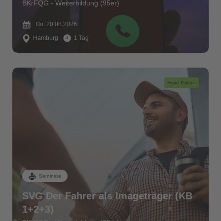
BKrFQG - Weiterbildung (95er)
Do. 20.08.2026
Hamburg
1 Tag
Freie Plätze
Seminare
SVG Der Fahrer als Imageträger (KB
1+2+3)