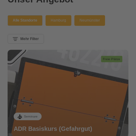
Alle Standorte
Hamburg
Neumünster
Mehr Filter
Freie Plätze
Seminare
ADR Basiskurs (Gefahrgut)