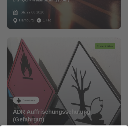
BKrFQG - Weiterbildung (95er)
Sa. 22.08.2026
Hamburg
1 Tag
Freie Plätze
Seminare
ADR Auffrischungsschulung
(Gefahrgut)
Gefahrgut (ADR)