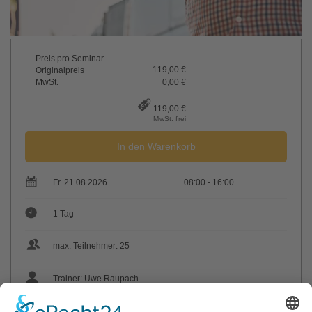
Preis pro Seminar
119,00 €
Originalpreis
MwSt.
0,00 €
119,00 €
MwSt. frei
In den Warenkorb
Fr. 21.08.2026
08:00 - 16:00
1 Tag
max. Teilnehmer: 25
Trainer: Uwe Raupach