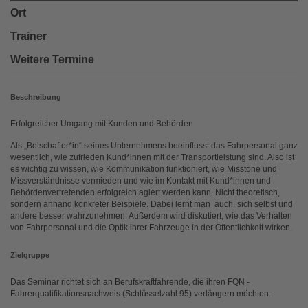
Ort
Trainer
Weitere Termine
Beschreibung
Erfolgreicher Umgang mit Kunden und Behörden
Als „Botschafter*in“ seines Unternehmens beeinflusst das Fahrpersonal ganz
wesentlich, wie zufrieden Kund*innen mit der Transportleistung sind. Also ist
es wichtig zu wissen, wie Kommunikation funktioniert, wie Misstöne und
Missverständnisse vermieden und wie im Kontakt mit Kund*innen und
Behördenvertretenden erfolgreich agiert werden kann. Nicht theoretisch,
sondern anhand konkreter Beispiele. Dabei lernt man auch, sich selbst und
andere besser wahrzunehmen. Außerdem wird diskutiert, wie das Verhalten
von Fahrpersonal und die Optik ihrer Fahrzeuge in der Öffentlichkeit wirken.
Zielgruppe
Das Seminar richtet sich an Berufskraftfahrende, die ihren FQN -
Fahrerqualifikationsnachweis (Schlüsselzahl 95) verlängern möchten.