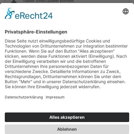
Trainer: Ernst-Günther Borchert
Sie haben Fragen?
bildung@svg-nord.de
© 2026 by SVG Nord Service und Vertrieb GmbH