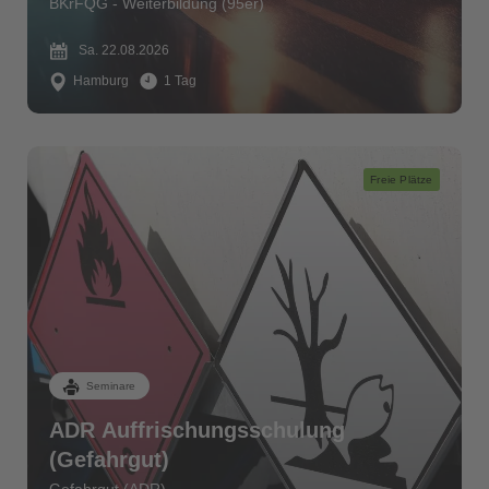
BKrFQG - Weiterbildung (95er)
Sa. 22.08.2026
Hamburg
1 Tag
Freie Plätze
Seminare
ADR Auffrischungsschulung
(Gefahrgut)