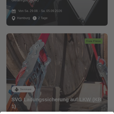
Gefahrgut (ADR)
Von Sa. 29.08. - Sa. 05.09.2026
Hamburg
2 Tage
Freie Plätze
Seminare
SVG Ladungssicherung auf LKW (KB
1)
BKrFQG - Weiterbildung (95er)