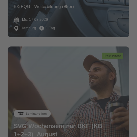
BKrFQG - Weiterbildung (95er)
Mo. 17.08.2026
Hamburg
1 Tag
Freie Plätze
Seminarreihen
SVG Wochenseminar BKF (KB
1+2+3)_August