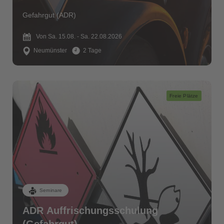
Gefahrgut (ADR)
Von Sa. 15.08. - Sa. 22.08.2026
Neumünster
2 Tage
Freie Plätze
Seminare
ADR Auffrischungsschulung