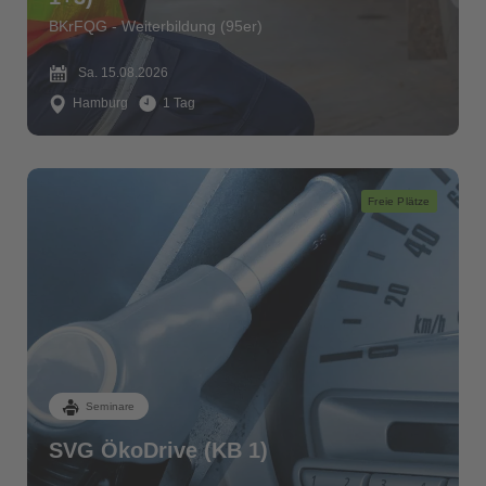
BKrFQG - Weiterbildung (95er)
Sa. 15.08.2026
Hamburg
1 Tag
Freie Plätze
Seminare
SVG ÖkoDrive (KB 1)