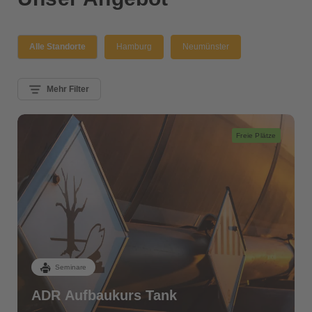
Alle Standorte
Hamburg
Neumünster
Mehr Filter
Freie Plätze
Seminare
ADR Aufbaukurs Tank