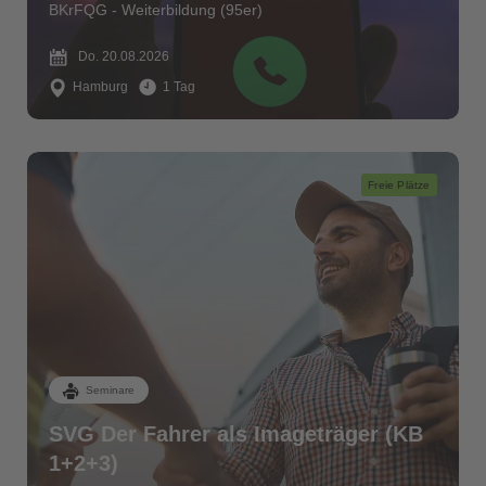
BKrFQG - Weiterbildung (95er)
Do. 20.08.2026
Hamburg
1 Tag
Freie Plätze
Seminare
SVG Der Fahrer als Imageträger (KB
1+2+3)