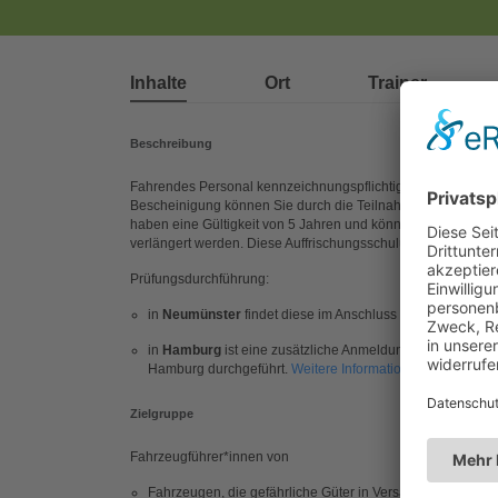
Inhalte
Ort
Trainer
Beschreibung
Fahrendes Personal kennzeichnungspflichtiger Fahrzeuge m
Bescheinigung können Sie durch die Teilnahme an einem AD
haben eine Gültigkeit von 5 Jahren und können vor Ablauf d
verlängert werden. Diese Auffrischungsschulung muss innerh
Prüfungsdurchführung:
in
Neumünster
findet diese im Anschluss an das Seminar 
in
Hamburg
ist eine zusätzliche Anmeldung für die Prüfun
Hamburg durchgeführt.
Weitere Informationen auf der We
Zielgruppe
Fahrzeugführer*innen von
Fahrzeugen, die gefährliche Güter in Versandstücken oder