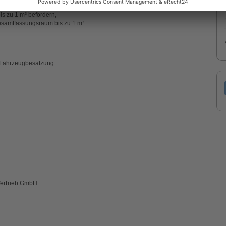
rtsbeweglichen Tanks oder MEGC deren Einzelfassungsraum 3 m³ nicht
is zu 1 m³ befördern,
Gesamtfassungsraum bis zu 1 m³
r Fahrzeugbesatzung
Vertrieb GmbH