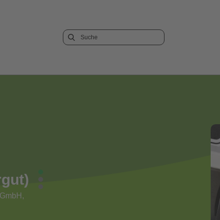
gut)
b GmbH,
g