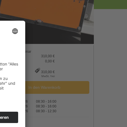
Preis pro Seminar
310,00 €
Originalpreis
MwSt.
0,00 €
310,00 €
MwSt. frei
In den Warenkorb
21.11.2026
08:30 - 16:00
28.11.2026
08:30 - 16:00
05.12.2026
08:30 - 12:30
3 Tage