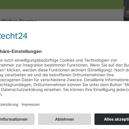
Weitere Termine
uss eine gültige ADR-Bescheinigung vorweisen können. Diese
R Basiskurs für Stück- und Schüttgüter erwerben. ADR-Bescheinigungen
urch Absolvierung einer Auffrischungsschulung um weitere 5 Jahre
alb von 12 Monaten vor Ablauf absolviert werden.
statt.
g bei der HK erforderlich. Die Prüfungen werden direkt bei der HK
bseite der HK Hamburg.
 in loser Schüttung befördern,