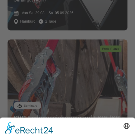
Gefahrgut (ADR)
Von Sa. 29.08. - Sa. 05.09.2026
Hamburg
2 Tage
Freie Plätze
Seminare
SVG Ladungssicherung auf LKW (KB
1)
BKrFQG - Weiterbildung (95er)