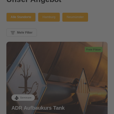
Alle Standorte
Hamburg
Neumünster
Mehr Filter
Freie Plätze
Seminare
ADR Aufbaukurs Tank