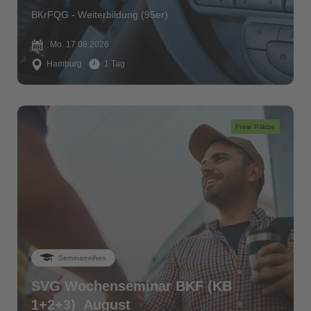
BKrFQG - Weiterbildung (95er)
Mo. 17.08.2026
Hamburg
1 Tag
Freie Plätze
Seminarreihen
SVG Wochenseminar BKF (KB
1+2+3)_August