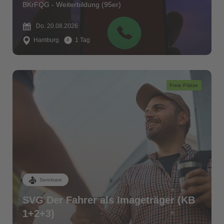
BKrFQG - Weiterbildung (95er)
Do. 20.08.2026
Hamburg
1 Tag
Freie Plätze
Seminare
SVG Der Fahrer als Imageträger (KB
1+2+3)