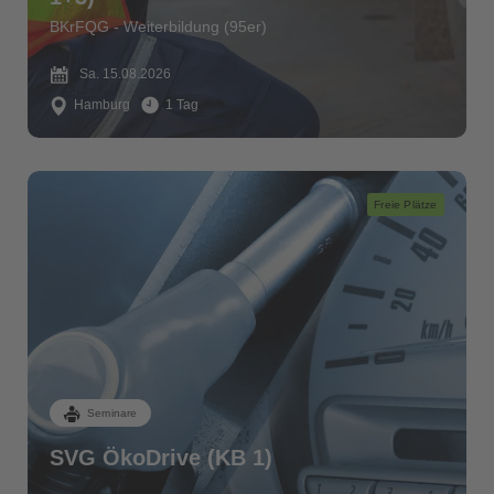
BKrFQG - Weiterbildung (95er)
Sa. 15.08.2026
Hamburg
1 Tag
Freie Plätze
Seminare
SVG ÖkoDrive (KB 1)