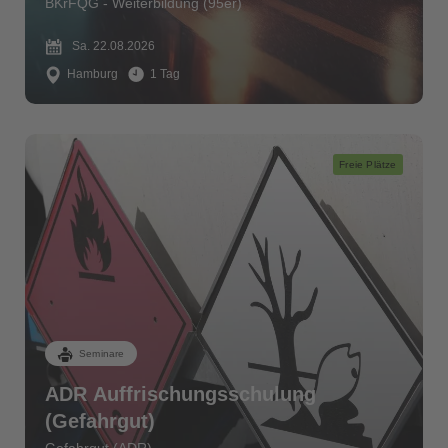
BKrFQG - Weiterbildung (95er)
Sa. 22.08.2026
Hamburg
1 Tag
Freie Plätze
Seminare
ADR Auffrischungsschulung
(Gefahrgut)