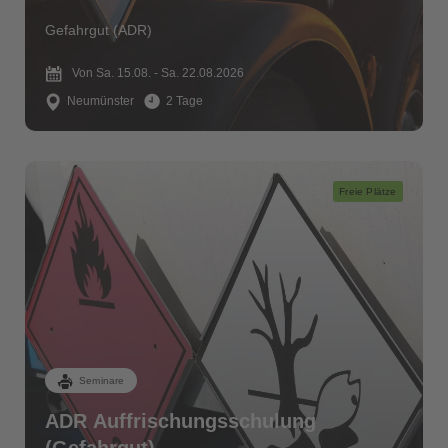
Gefahrgut (ADR)
Von Sa. 15.08. - Sa. 22.08.2026
Neumünster
2 Tage
Freie Plätze
Seminare
ADR Auffrischungsschulung